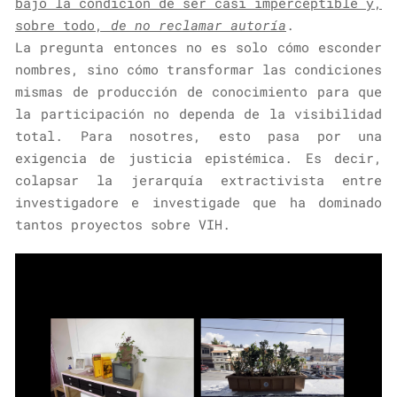
bajo la condición de ser casi imperceptible y,
sobre todo,
de no reclamar autoría
.
La pregunta entonces no es solo cómo esconder
nombres, sino cómo transformar las condiciones
mismas de producción de conocimiento para que
la participación no dependa de la visibilidad
total. Para nosotres, esto pasa por una
exigencia de justicia epistémica. Es decir,
colapsar la jerarquía extractivista entre
investigadore e investigade que ha dominado
tantos proyectos sobre VIH.