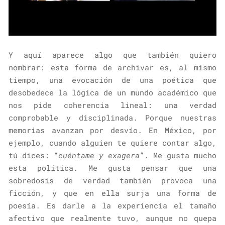
Y aquí aparece algo que también quiero
nombrar: esta forma de archivar es, al mismo
tiempo, una evocación de una poética que
desobedece la lógica de un mundo académico que
nos pide coherencia lineal: una verdad
comprobable y disciplinada. Porque nuestras
memorias avanzan por desvío. En México, por
ejemplo, cuando alguien te quiere contar algo,
tú dices: “
cuéntame y exagera
”. Me gusta mucho
esta política. Me gusta pensar que una
sobredosis de verdad también provoca una
ficción, y que en ella surja una forma de
poesía. Es darle a la experiencia el tamaño
afectivo que realmente tuvo, aunque no quepa