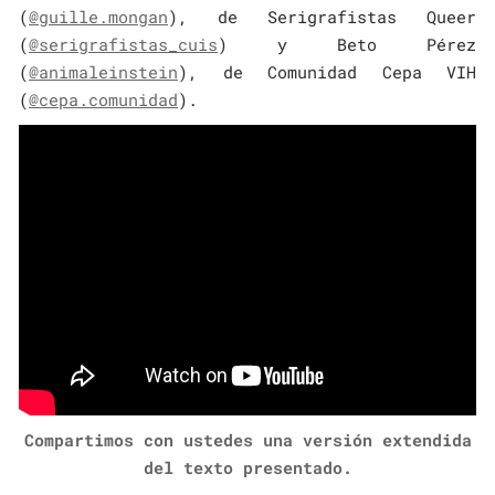
(
@guille.mongan
), de Serigrafistas Queer
(
@serigrafistas_cuis
) y
Beto Pérez
(
@animaleinstein
), de Comunidad Cepa VIH
(
@cepa.comunidad
).
Compartimos con ustedes una versión extendida
del texto presentado.